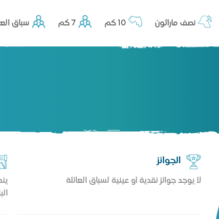
نصف ماراثون
10 كم
7 كم
سباق العا
الجوائز
لا يوجد جوائز نقدية أو عينية لسباق العائلة
ينط
الب