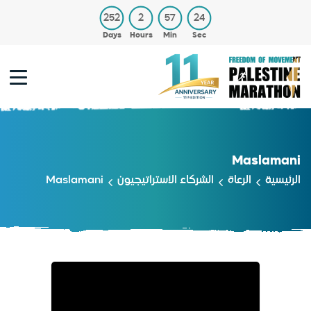
252
2
57
24
Days
Hours
Min
Sec
Maslamani
الرئيسية
الرعاة
الشركاء الاستراتيجيون
Maslamani